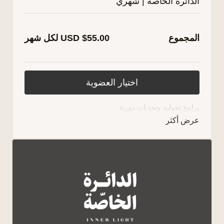
الدائرة الخاصة | شهري
المجموع
USD $55.00 لكل شهر
اختيار العضوية
برامج تحولية وتحديات دورية
مجتمع داعم ولقاءات ملهمة
لقاءات مغلقة مع نوف ونور
أكثر من 20 برنامج فيها كل ما تحتاجه
تشافي وتحرر، تجلي وتوسع، تمكين واستقلالية، حب
وعلاقات
مكتبة تأملات [إكسيرات] لكل الأوقات
اشتراك شهري يمكنك إلغاءه في أي وقت
مساحة تسمعك، تحتويك، وتذكّرك بأنك لست وحدك