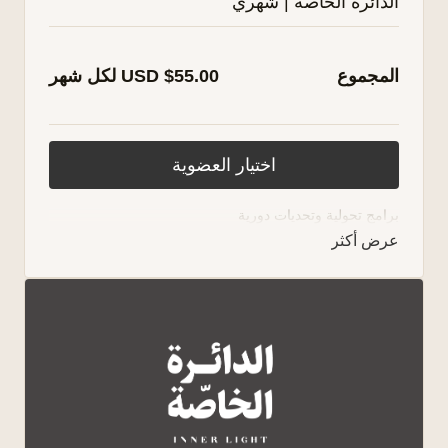
الدائرة الخاصة | شهري
المجموع
USD $55.00 لكل شهر
اختيار العضوية
برامج تحولية وتحديات دورية
مجتمع داعم ولقاءات ملهمة
لقاءات مغلقة مع نوف ونور
أكثر من 20 برنامج فيها كل ما تحتاجه
تشافي وتحرر، تجلي وتوسع، تمكين واستقلالية، حب
وعلاقات
مكتبة تأملات [إكسيرات] لكل الأوقات
اشتراك شهري يمكنك إلغاءه في أي وقت
مساحة تسمعك، تحتويك، وتذكّرك بأنك لست وحدك