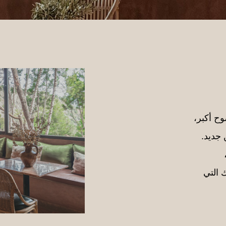
وح أكبر،
 جديد.
 التي