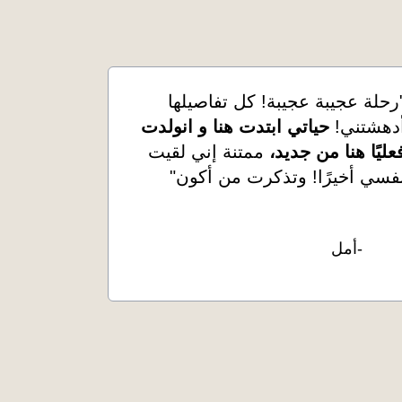
رحلة عجيبة عجيبة! كل تفاصيلها
دهشتني!
حياتي ابتدت هنا و انولدت
عليًا هنا من جديد،
ممتنة إني لقيت
فسي أخيرًا! وتذكرت من أكون"
-أمل