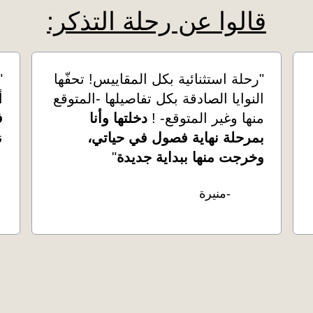
قالوا عن رحلة التذكر:
"رحلة استثنائية بكل المقاييس! تحفّها
"
النوايا الصادقة بكل تفاصيلها -المتوقع
أ
منها وغير المتوقع- !
دخلتها وأنا
ف
بمرحلة نهاية فصول في حياتي،
ن
وخرجت منها ببداية جديدة
"
-منيرة