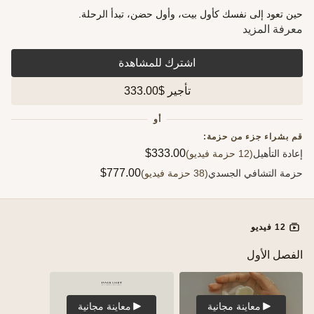
ك كأول بيت، وأول حضن، تبدأ الرحلة.
اشترك للمشاهدة
تأجير $333.00
أو
 حزمة:
$333.00
$777.00
لجسدي
(38 حزمة فيديو)
مجانية
معاينة مجانية